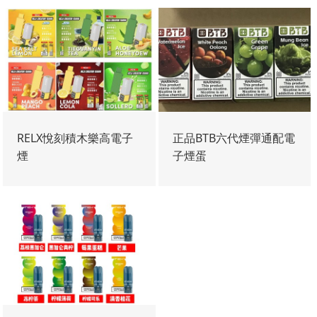
RELX悅刻積木樂高電子
正品BTB六代煙彈通配電
煙
子煙蛋