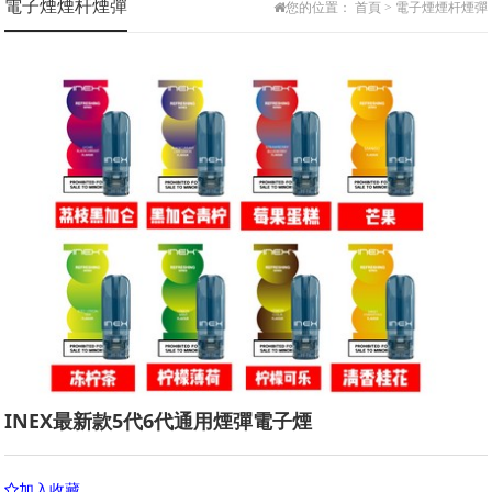
電子煙煙杆煙彈
您的位置：
首頁
>
電子煙煙杆煙彈
唯它Vitavp
映卓ENJOVP
鉑德BouIder
麥克草本MAKE
LANA
小野VVILD
提子TIKO
福祿FLOW
阿克索AKSO
富士山FUJI
寒武紀
棉花糖MSML
特洛伊TROY
WDG
蝸牛SNAIL
SITI
億海SXMI
深刻THINK
徕米LAMI
刻米KMOSE
彈博士
小柚
爵刻
LEM
麥思MKIIS
艾爾金AIRKIN
北極星BGM
小精靈
小橘CICI
智霧ESMOO
55度
巴洛克PLYROCK
ZKEY
FIZZ
EFK
祝融ETU
尼威NRX
迦龍GOSS
唯米VEMI
北歐麋鹿
HUUK
NORS
小醜
極光AURORA
伏桃FUTAO
及樂GILLE
歡喜HUANXI
OKR
太空人SPACE
ERSU
梨霧LIW
小豆XDOU
大胡子BLVK
派刻PAIKE
貝霧
唯霧VITAPRO
品贊芭樂
法師COILART
KEXS
INEX最新款5代6代通用煙彈電子煙
火神VULCAN
歐氪OCK
霧瑞
INS
愛Y-AIYA
靈霧
尼虹NEON
FOF
岚晶LANJ
GTV
INVC
賓迪BINDI
加入收藏