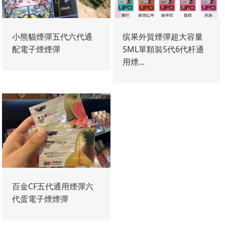
小熊貓煙彈五代六代通
缤果外貿煙彈超大容量
配電子煙煙彈
5ML單顆裝5代6代杆通
用煙...
百金CF五代通用煙彈六
代蛋電子煙煙彈