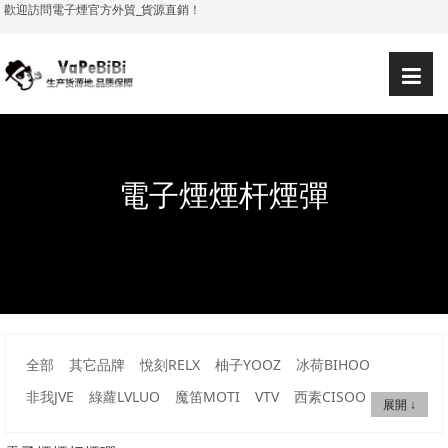
歡迎訪問電子煙官方外貿_貨源直銷！
简体
繁體
登錄
注冊
|
|
|
|
電子煙煙杆煙彈
全部
其它品牌
悅刻RELX
柚子YOOZ
冰荷BIHOO
非我JVE
綠蘿LVLUO
魔笛MOTI
VTV
西素CISOO
展開 ↓
雪加SNOW PLUS
火器AMMO
維刻VEEX
斯博睿SP2S