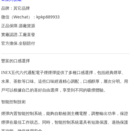
忍者
小鹿DEERLET
ZIPPO VAZO
閃霧WUUZ
輕流CHILL
品牌：其它品牌
龍舞GIPPRO
時刻TIME
靈動ASPIRE
小彩條AN
酷炫VB
微信（Wechat）：kpkp889933
時霧RXR
藍爆BLUEPOP
MAT.S
愛樂ALLO
比翼BIYI
正品保障.源廠貨源
吸它SITI
追雲
立福LEAF
FXR
地獄男孩HELL BOY
實廠認證.工廠直發
翔霧FLY
GTRS
色米SEMI
極悅TMATE
Hi
迷霧MAX
官方擔保.全額賠付
0氪
喜貝HEBAT
元汽YUQi
歐氣LUCKS
納多NARDO
卡卡KAAK
9K
奢貓SECAT
小怪獸VLUX
FOG
AIX黑桃A
豐富的口感選擇
EEQUIT
百樂PEEL
極冰HOLIDAY
麥加MEGAVA
INEX五代六代通配電子煙煙彈提供了多種口感選擇，包括經典煙草、
喵霧MIAOWU
得霧DEU
鉑氪BOOX
魔盒Vavemoho
水果、茶飲等口味。這些口味經過精心調配，口感醇厚，層次分明。用
柚叮ERSU
舒霧HSUS
小抖XODOO
鉑岚POOLAN
戶可以根據自己的喜好自由選擇，享受到不同的吸煙體驗。
微珀VPO
凡氪FLASK
小沃
一刻
ANCC
霧獅
智能控制技術
菲戈FIGO
飛行員
馬拉松
極摩客GMK
唯臻V-ZEON
煙彈内置智能控制系統，能夠自動檢測主機電壓，調整輸出功率，保證
時限TIME
油票UPOR
樂美LEME
多米DOMI
INSECT
煙彈在最佳工作狀态。同時，智能控制系統還具有短路保護、過熱保護
飛喜FEIXI
庫刻KEXS