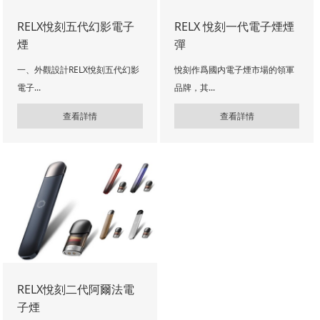
RELX悅刻五代幻影電子
RELX 悅刻一代電子煙煙
煙
彈
一、外觀設計RELX悅刻五代幻影
悅刻作爲國内電子煙市場的領軍
電子...
品牌，其...
查看詳情
查看詳情
RELX悅刻二代阿爾法電
子煙