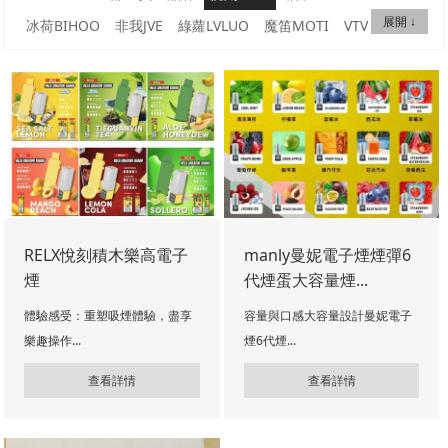
展開 ↓
冰荷BIHOO
非我JVE
綠蘿LVLUO
魔笛MOTI
VTV
西素CISOO
雪加SNOW PLUS
火器AMMO
維刻VEEX
斯博睿SP2S
唯它Vitavp
映卓ENJOVP
鉑德BouIder
麥克草本MAKE
LANA
小野VVILD
提子TIKO
福祿FLOW
阿克索AKSO
富士山FUJI
寒武紀
棉花糖MSML
特洛伊TROY
WDG
蝸牛SNAIL
SITI
億海SXMI
深刻THINK
徕米LAMI
刻米KMOSE
彈博士
小柚
爵刻
LEM
麥思MKIIS
艾爾金AIRKIN
北極星BGM
小精靈
RELX悅刻積木樂高電子
manly曼妮電子煙煙彈6
煙
代煙蛋大容量煙...
小橘CICI
智霧ESMOO
55度
巴洛克PLYROCK
ZKEY
FIZZ
EFK
祝融ETU
尼威NRX
迦龍GOSS
唯米VEMI
體驗感受：重塑吸煙體驗，盡享
容量與口感大容量設計曼妮電子
樂趣操作...
煙6代煙...
北歐麋鹿
HUUK
NORS
小醜
極光AURORA
伏桃FUTAO
及樂GILLE
歡喜HUANXI
OKR
太空人SPACE
ERSU
查看詳情
查看詳情
梨霧LIW
小豆XDOU
大胡子BLVK
派刻PAIKE
貝霧
唯霧VITAPRO
品贊芭樂
法師COILART
KEXS