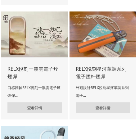
RELX悅刻一溪雲電子煙
RELX悅刻星河革調系列
煙彈
電子煙杆煙彈
口感體驗RELX悅刻一溪雲電子煙
外觀設計RELX悅刻星河革調系列
煙彈...
電子...
查看詳情
查看詳情