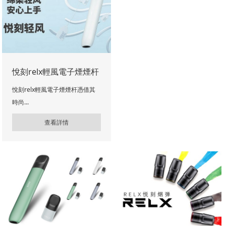
悅刻relx輕風電子煙煙杆
悅刻relx輕風電子煙煙杆憑借其
時尚...
查看詳情