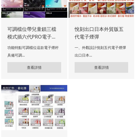
時限TIME
油票UPOR
樂美LEME
多米DOMI
INSECT
飛喜FEIXI
庫刻KEXS
可調檔位帶兒童鎖三檔
悅刻出口日本外貿版五
模式插六代PRO電子...
代電子煙彈
功能特點可調檔位這款電子煙杆
一、外觀設計悅刻五代電子煙彈
具備可調...
出口日本...
查看詳情
查看詳情