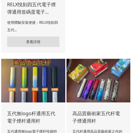
RELX悅刻四五代電子煙
彈通用首碼蛋電子...
使用體驗安裝便捷：RELX悅刻四
五代...
查看詳情
五代無logo杆通用五代
高品質藝術家五代杆電
電子煙杆通用杆
子煙通用杆
五代通用無logo電子煙杆性能特
五代杆通用高品質藝術家之作的