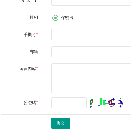

姓名
*

性别
保密男
手機号
*
郵箱
留言内容
*
驗證碼
*