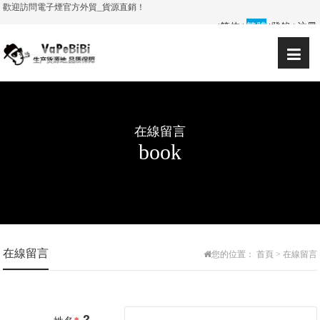
歡迎訪問電子煙官方外貿_貨源直銷！
简体
繁體
登錄
注冊
|
|
|
|
在線留言
book
在線留言
您的位置：
首頁
> 在線留言