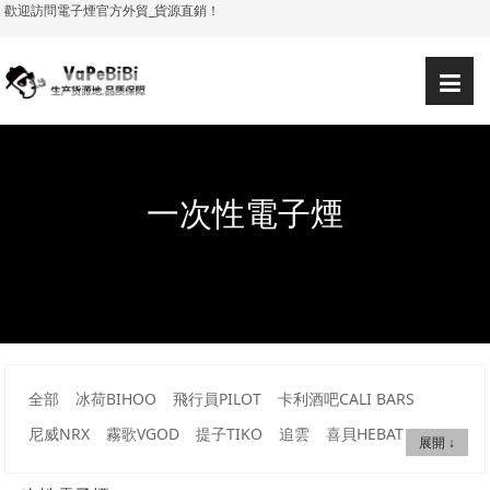
歡迎訪問電子煙官方外貿_貨源直銷！
简体
繁體
登錄
注冊
|
|
|
|
一次性電子煙
全部
冰荷BIHOO
飛行員PILOT
卡利酒吧CALI BARS
尼威NRX
霧歌VGOD
提子TIKO
追雲
喜貝HEBAT
展開 ↓
VMAX SWITCH
哩亞ILIA
哔啵BiBOBi
吸它Siti