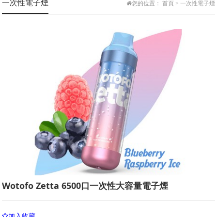
一次性電子煙
您的位置：
首頁
>
一次性電子煙
福狗FOOGO
小嗨MK
悅刻RELX
魔笛MOTI
火器AMMO
福祿FLOW
LANA
迷霧MAX
FOF
Wotofo Zetta 6500口一次性大容量電子煙
加入收藏