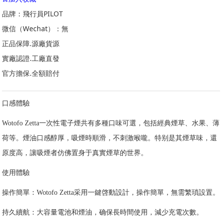
品牌：飛行員PILOT
微信（Wechat）：無
正品保障.源廠貨源
實廠認證.工廠直發
官方擔保.全額賠付
口感體驗
Wotofo Zetta一次性電子煙共有多種口味可選，包括經典煙草、水果、薄
荷等。煙油口感醇厚，吸煙時順滑，不刺激喉嚨。特别是其煙草味，還
原度高，讓吸煙者仿佛置身于真實煙草的世界。
使用體驗
操作簡單：Wotofo Zetta采用一鍵啓動設計，操作簡單，無需繁瑣設置。
持久續航：大容量電池和煙油，确保長時間使用，減少充電次數。